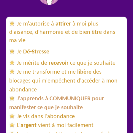
Je m'autorise à
attirer
à moi plus
d'aisance, d'harmonie et de bien être dans
ma vie
Je
Dé-Stresse
Je mérite de
recevoir
ce que je souhaite
Je me transforme et me
libère
des
blocages qui m'empêchent d'accéder à mon
abondance
J'apprends à COMMUNIQUER pour
manifester ce que je souhaite
Je vis dans l'abondance
L'
argent
vient à moi facilement