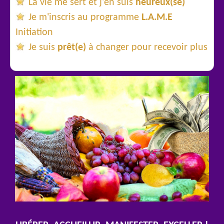
La vie me sert et j'en suis
heureux(se)
Je m'inscris au programme
L.A.M.E
Initiation
Je suis
prêt(e)
à changer pour recevoir plus